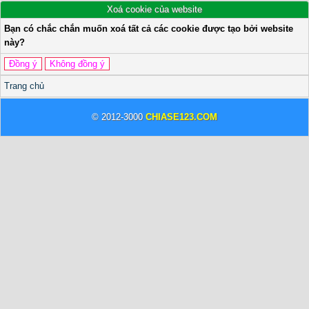
Xoá cookie của website
Bạn có chắc chắn muốn xoá tất cả các cookie được tạo bởi website
này?
Trang chủ
© 2012-3000
CHIASE123.COM