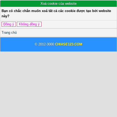
Xoá cookie của website
Bạn có chắc chắn muốn xoá tất cả các cookie được tạo bởi website
này?
Trang chủ
© 2012-3000
CHIASE123.COM