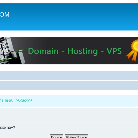
COM
c
1:49:03 - 06/08/2026
site này?