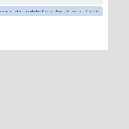
nh
•
Xoá cookie của website
• Thời gian được tính theo giờ UTC + 7 Giờ