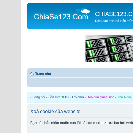
CHIASE123.
Diễn đàn chia sẻ kiến thứ
Trang chủ
•
Bang hội
•
Tiền mặt:
0
Xu
•
Trò chơi
•
Hộp quà giáng sinh
•
Thứ Năm, 2
Xoá cookie của website
Bạn có chắc chắn muốn xoá tất cả các cookie được tạo bởi web