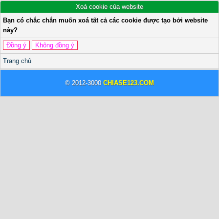
Xoá cookie của website
Bạn có chắc chắn muốn xoá tất cả các cookie được tạo bởi website
này?
Trang chủ
© 2012-3000
CHIASE123.COM