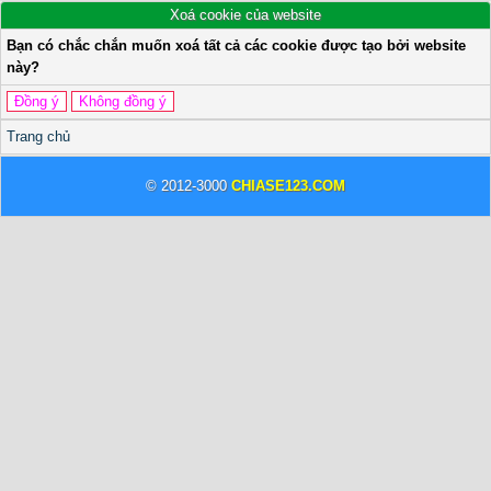
Xoá cookie của website
Bạn có chắc chắn muốn xoá tất cả các cookie được tạo bởi website
này?
Trang chủ
© 2012-3000
CHIASE123.COM