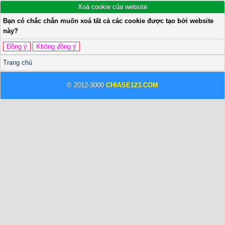
Xoá cookie của website
Bạn có chắc chắn muốn xoá tất cả các cookie được tạo bởi website
này?
Trang chủ
© 2012-3000
CHIASE123.COM