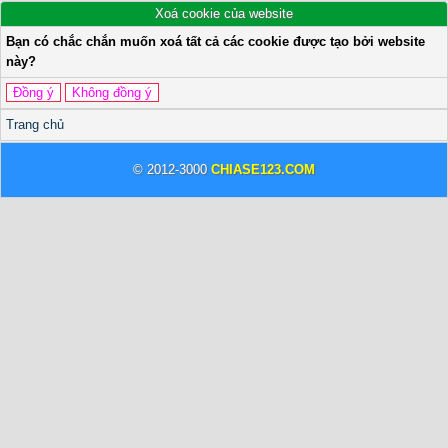
Xoá cookie của website
Bạn có chắc chắn muốn xoá tất cả các cookie được tạo bởi website
này?
Trang chủ
© 2012-3000
CHIASE123.COM