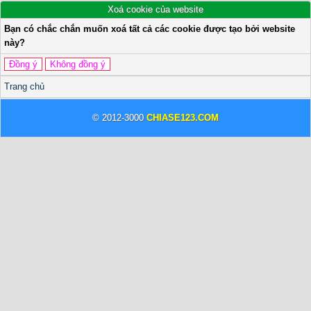
Xoá cookie của website
Bạn có chắc chắn muốn xoá tất cả các cookie được tạo bởi website
này?
Trang chủ
© 2012-3000
CHIASE123.COM