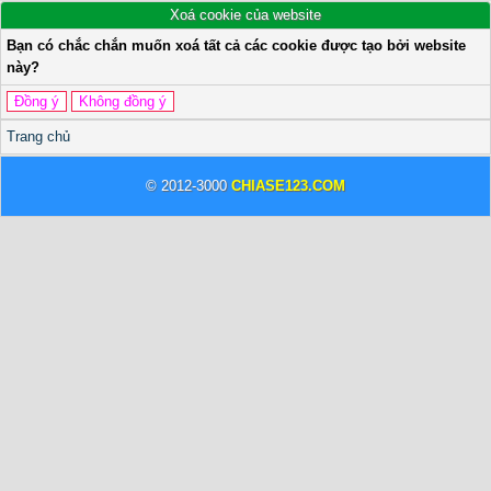
Xoá cookie của website
Bạn có chắc chắn muốn xoá tất cả các cookie được tạo bởi website
này?
Trang chủ
© 2012-3000
CHIASE123.COM