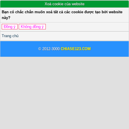
Xoá cookie của website
Bạn có chắc chắn muốn xoá tất cả các cookie được tạo bởi website
này?
Trang chủ
© 2012-3000
CHIASE123.COM