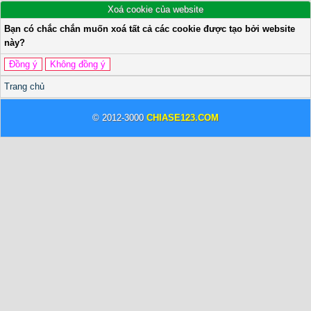
Xoá cookie của website
Bạn có chắc chắn muốn xoá tất cả các cookie được tạo bởi website
này?
Trang chủ
© 2012-3000
CHIASE123.COM