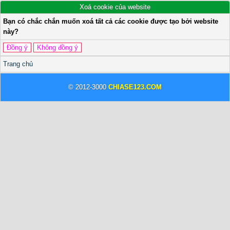
Xoá cookie của website
Bạn có chắc chắn muốn xoá tất cả các cookie được tạo bởi website
này?
Trang chủ
© 2012-3000
CHIASE123.COM