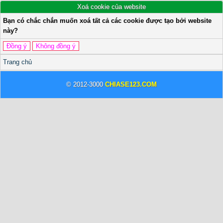
Xoá cookie của website
Bạn có chắc chắn muốn xoá tất cả các cookie được tạo bởi website
này?
Trang chủ
© 2012-3000
CHIASE123.COM