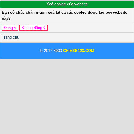
Xoá cookie của website
Bạn có chắc chắn muốn xoá tất cả các cookie được tạo bởi website
này?
Trang chủ
© 2012-3000
CHIASE123.COM