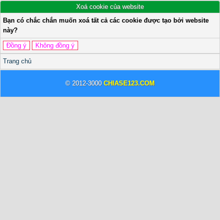
Xoá cookie của website
Bạn có chắc chắn muốn xoá tất cả các cookie được tạo bởi website
này?
Trang chủ
© 2012-3000
CHIASE123.COM