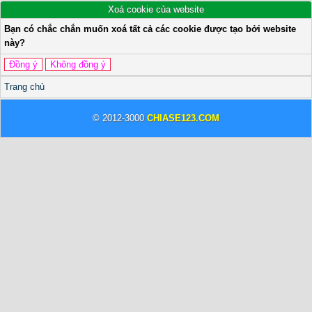
Xoá cookie của website
Bạn có chắc chắn muốn xoá tất cả các cookie được tạo bởi website
này?
Trang chủ
© 2012-3000
CHIASE123.COM