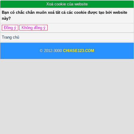
Xoá cookie của website
Bạn có chắc chắn muốn xoá tất cả các cookie được tạo bởi website
này?
Trang chủ
© 2012-3000
CHIASE123.COM