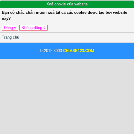
Xoá cookie của website
Bạn có chắc chắn muốn xoá tất cả các cookie được tạo bởi website
này?
Trang chủ
© 2012-3000
CHIASE123.COM