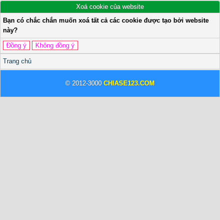
Xoá cookie của website
Bạn có chắc chắn muốn xoá tất cả các cookie được tạo bởi website
này?
Trang chủ
© 2012-3000
CHIASE123.COM