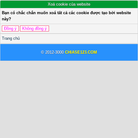
Xoá cookie của website
Bạn có chắc chắn muốn xoá tất cả các cookie được tạo bởi website
này?
Trang chủ
© 2012-3000
CHIASE123.COM