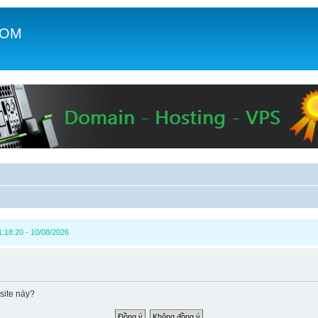
COM
c
1:18:20 - 10/08/2026
site này?