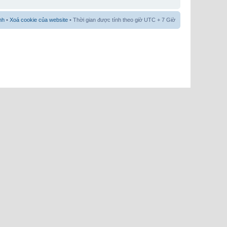
nh
•
Xoá cookie của website
• Thời gian được tính theo giờ UTC + 7 Giờ