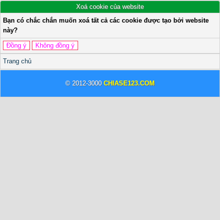
Xoá cookie của website
Bạn có chắc chắn muốn xoá tất cả các cookie được tạo bởi website
này?
Trang chủ
© 2012-3000
CHIASE123.COM