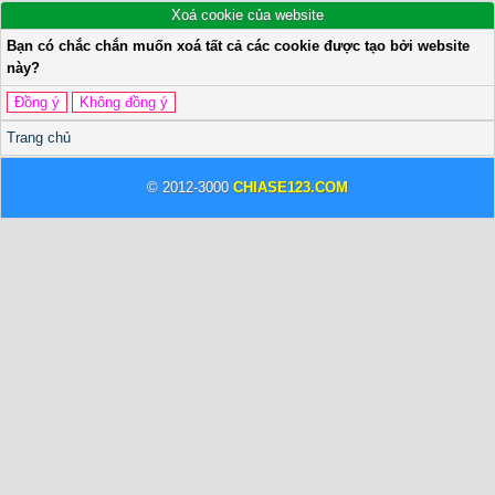
Xoá cookie của website
Bạn có chắc chắn muốn xoá tất cả các cookie được tạo bởi website
này?
Trang chủ
© 2012-3000
CHIASE123.COM