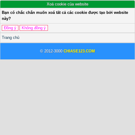
Xoá cookie của website
Bạn có chắc chắn muốn xoá tất cả các cookie được tạo bởi website
này?
Trang chủ
© 2012-3000
CHIASE123.COM