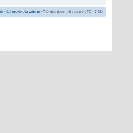
nh
•
Xoá cookie của website
• Thời gian được tính theo giờ UTC + 7 Giờ