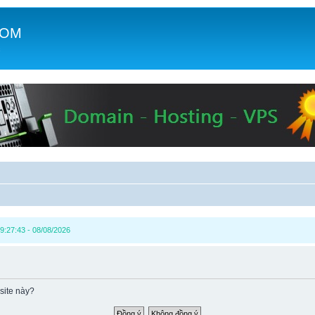
COM
c
9:27:43 - 08/08/2026
site này?