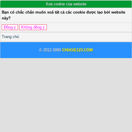
Xoá cookie của website
Bạn có chắc chắn muốn xoá tất cả các cookie được tạo bởi website
này?
Trang chủ
© 2012-3000
CHIASE123.COM