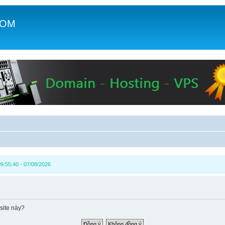
COM
c
9:55:40 - 07/08/2026
site này?