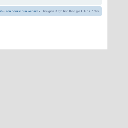
nh
•
Xoá cookie của website
• Thời gian được tính theo giờ UTC + 7 Giờ