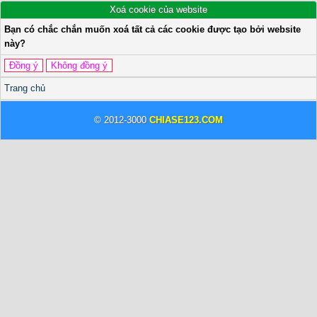
Xoá cookie của website
Bạn có chắc chắn muốn xoá tất cả các cookie được tạo bởi website
này?
Trang chủ
© 2012-3000
CHIASE123.COM