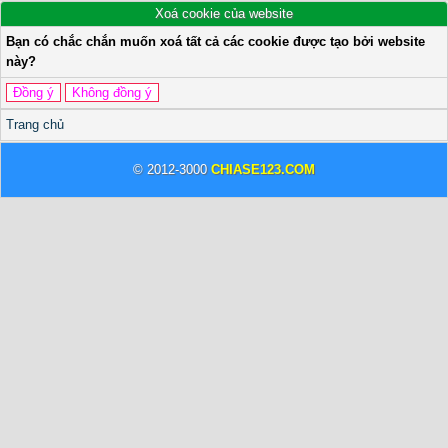
Xoá cookie của website
Bạn có chắc chắn muốn xoá tất cả các cookie được tạo bởi website
này?
Trang chủ
© 2012-3000
CHIASE123.COM