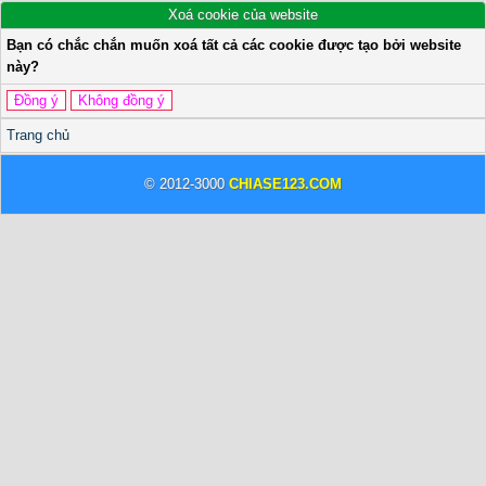
Xoá cookie của website
Bạn có chắc chắn muốn xoá tất cả các cookie được tạo bởi website
này?
Trang chủ
© 2012-3000
CHIASE123.COM