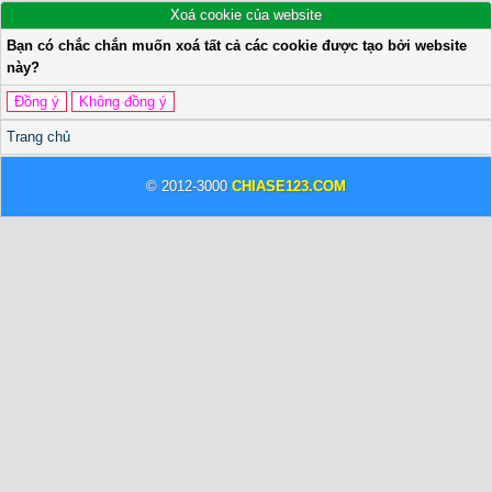
Xoá cookie của website
Bạn có chắc chắn muốn xoá tất cả các cookie được tạo bởi website
này?
Trang chủ
© 2012-3000
CHIASE123.COM