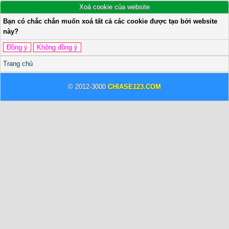
Xoá cookie của website
Bạn có chắc chắn muốn xoá tất cả các cookie được tạo bởi website
này?
Trang chủ
© 2012-3000
CHIASE123.COM