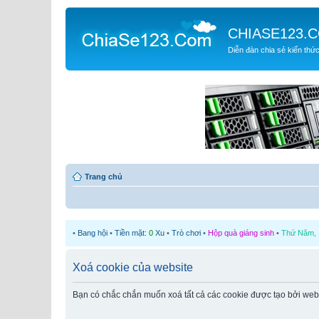
CHIASE123.
Diễn đàn chia sẻ kiến thứ
Trang chủ
•
Bang hội
•
Tiền mặt:
0
Xu
•
Trò chơi
•
Hộp quà giáng sinh
•
Thứ Năm, 1
Xoá cookie của website
Bạn có chắc chắn muốn xoá tất cả các cookie được tạo bởi web