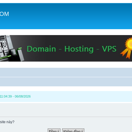
COM
c
1:04:39 - 06/08/2026
site này?