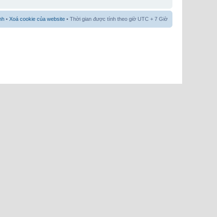
nh
•
Xoá cookie của website
• Thời gian được tính theo giờ UTC + 7 Giờ