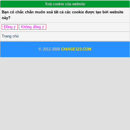
Xoá cookie của website
Bạn có chắc chắn muốn xoá tất cả các cookie được tạo bởi website
này?
Trang chủ
© 2012-3000
CHIASE123.COM