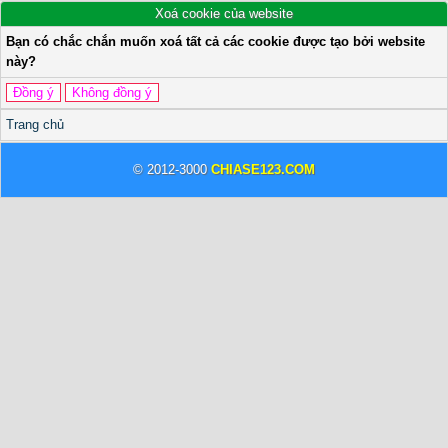
Xoá cookie của website
Bạn có chắc chắn muốn xoá tất cả các cookie được tạo bởi website
này?
Trang chủ
© 2012-3000
CHIASE123.COM