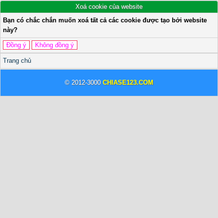
Xoá cookie của website
Bạn có chắc chắn muốn xoá tất cả các cookie được tạo bởi website
này?
Trang chủ
© 2012-3000
CHIASE123.COM