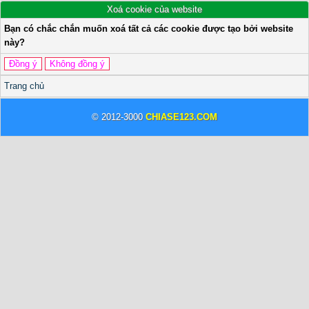
Xoá cookie của website
Bạn có chắc chắn muốn xoá tất cả các cookie được tạo bởi website
này?
Trang chủ
© 2012-3000
CHIASE123.COM