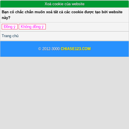
Xoá cookie của website
Bạn có chắc chắn muốn xoá tất cả các cookie được tạo bởi website
này?
Trang chủ
© 2012-3000
CHIASE123.COM