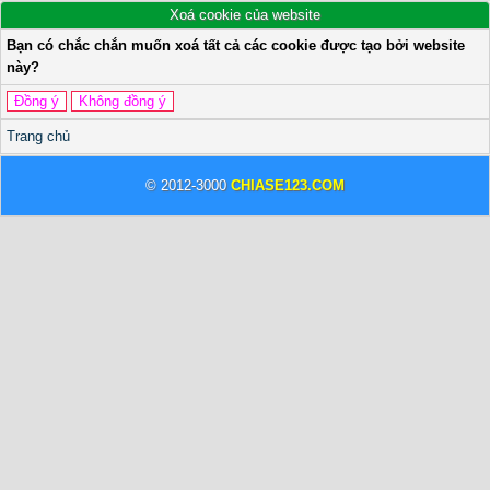
Xoá cookie của website
Bạn có chắc chắn muốn xoá tất cả các cookie được tạo bởi website
này?
Trang chủ
© 2012-3000
CHIASE123.COM