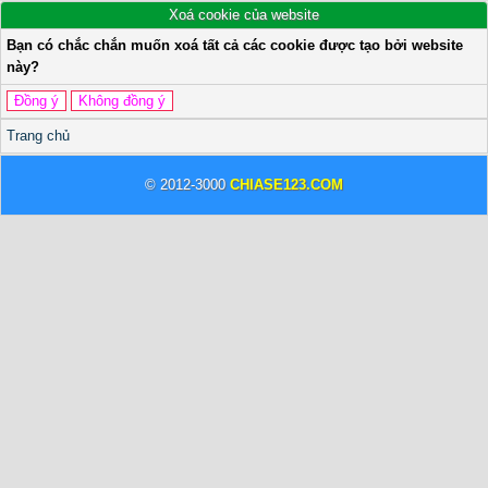
Xoá cookie của website
Bạn có chắc chắn muốn xoá tất cả các cookie được tạo bởi website
này?
Trang chủ
© 2012-3000
CHIASE123.COM