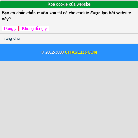
Xoá cookie của website
Bạn có chắc chắn muốn xoá tất cả các cookie được tạo bởi website
này?
Trang chủ
© 2012-3000
CHIASE123.COM