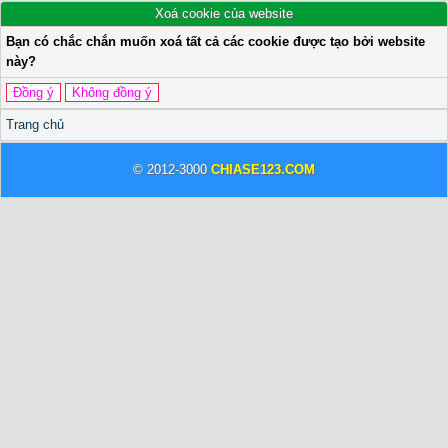
Xoá cookie của website
Bạn có chắc chắn muốn xoá tất cả các cookie được tạo bởi website
này?
Trang chủ
© 2012-3000
CHIASE123.COM