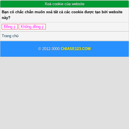
Xoá cookie của website
Bạn có chắc chắn muốn xoá tất cả các cookie được tạo bởi website
này?
Trang chủ
© 2012-3000
CHIASE123.COM