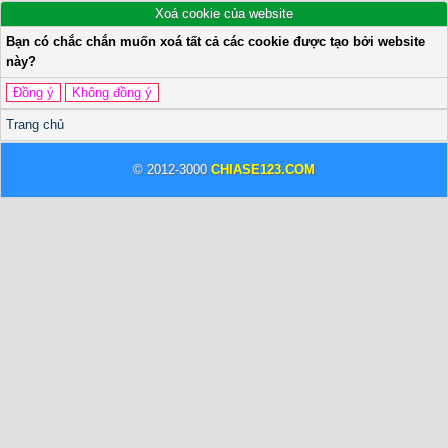
Xoá cookie của website
Bạn có chắc chắn muốn xoá tất cả các cookie được tạo bởi website
này?
Trang chủ
© 2012-3000
CHIASE123.COM