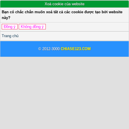
Xoá cookie của website
Bạn có chắc chắn muốn xoá tất cả các cookie được tạo bởi website
này?
Trang chủ
© 2012-3000
CHIASE123.COM