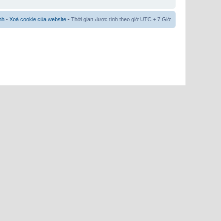
nh
•
Xoá cookie của website
• Thời gian được tính theo giờ UTC + 7 Giờ