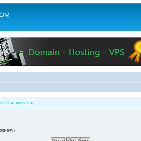
COM
c
17:35:14 - 09/08/2026
site này?