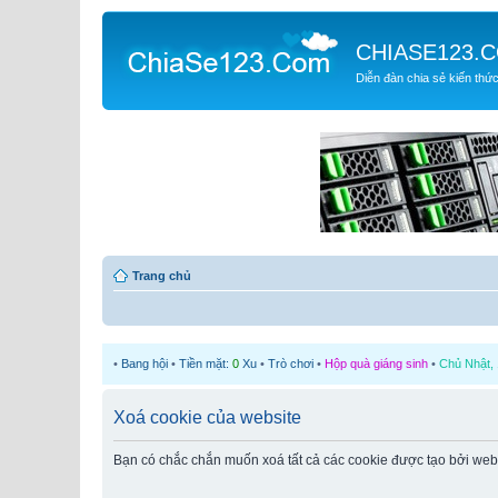
CHIASE123.
Diễn đàn chia sẻ kiến thứ
Trang chủ
•
Bang hội
•
Tiền mặt:
0
Xu
•
Trò chơi
•
Hộp quà giáng sinh
•
Chủ Nhật, 
Xoá cookie của website
Bạn có chắc chắn muốn xoá tất cả các cookie được tạo bởi web