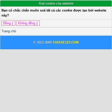
Xoá cookie của website
Bạn có chắc chắn muốn xoá tất cả các cookie được tạo bởi website
này?
Trang chủ
© 2012-3000
CHIASE123.COM