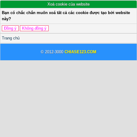
Xoá cookie của website
Bạn có chắc chắn muốn xoá tất cả các cookie được tạo bởi website
này?
Trang chủ
© 2012-3000
CHIASE123.COM