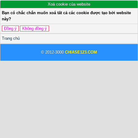
Xoá cookie của website
Bạn có chắc chắn muốn xoá tất cả các cookie được tạo bởi website
này?
Trang chủ
© 2012-3000
CHIASE123.COM