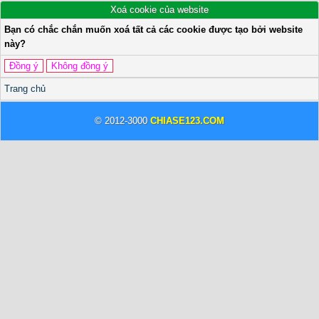
Xoá cookie của website
Bạn có chắc chắn muốn xoá tất cả các cookie được tạo bởi website
này?
Trang chủ
© 2012-3000
CHIASE123.COM